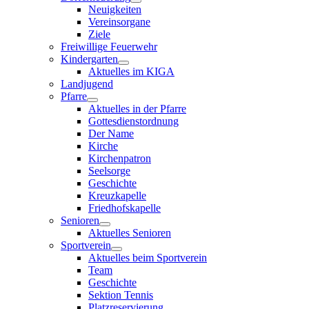
Neuigkeiten
Vereinsorgane
Ziele
Freiwillige Feuerwehr
Kindergarten
Aktuelles im KIGA
Landjugend
Pfarre
Aktuelles in der Pfarre
Gottesdienstordnung
Der Name
Kirche
Kirchenpatron
Seelsorge
Geschichte
Kreuzkapelle
Friedhofskapelle
Senioren
Aktuelles Senioren
Sportverein
Aktuelles beim Sportverein
Team
Geschichte
Sektion Tennis
Platzreservierung