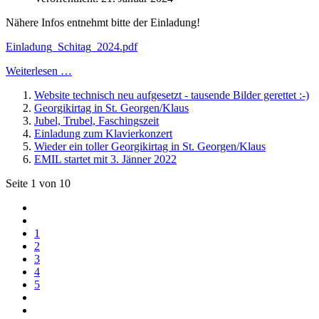
Nähere Infos entnehmt bitte der Einladung!
Einladung_Schitag_2024.pdf
Weiterlesen …
Website technisch neu aufgesetzt - tausende Bilder gerettet :-)
Georgikirtag in St. Georgen/Klaus
Jubel, Trubel, Faschingszeit
Einladung zum Klavierkonzert
Wieder ein toller Georgikirtag in St. Georgen/Klaus
EMIL startet mit 3. Jänner 2022
Seite 1 von 10
1
2
3
4
5