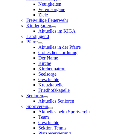
Neuigkeiten
Vereinsorgane
Ziele
Freiwillige Feuerwehr
Kindergarten
Aktuelles im KIGA
Landjugend
Pfarre
Aktuelles in der Pfarre
Gottesdienstordnung
Der Name
Kirche
Kirchenpatron
Seelsorge
Geschichte
Kreuzkapelle
Friedhofskapelle
Senioren
Aktuelles Senioren
Sportverein
Aktuelles beim Sportverein
Team
Geschichte
Sektion Tennis
Platzreservierung