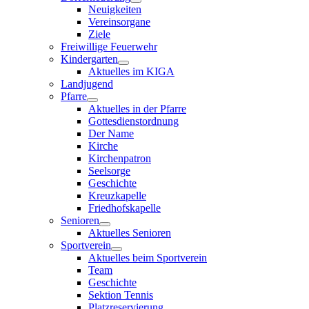
Neuigkeiten
Vereinsorgane
Ziele
Freiwillige Feuerwehr
Kindergarten
Aktuelles im KIGA
Landjugend
Pfarre
Aktuelles in der Pfarre
Gottesdienstordnung
Der Name
Kirche
Kirchenpatron
Seelsorge
Geschichte
Kreuzkapelle
Friedhofskapelle
Senioren
Aktuelles Senioren
Sportverein
Aktuelles beim Sportverein
Team
Geschichte
Sektion Tennis
Platzreservierung