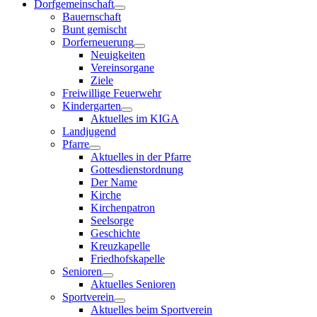
Dorfgemeinschaft
Bauernschaft
Bunt gemischt
Dorferneuerung
Neuigkeiten
Vereinsorgane
Ziele
Freiwillige Feuerwehr
Kindergarten
Aktuelles im KIGA
Landjugend
Pfarre
Aktuelles in der Pfarre
Gottesdienstordnung
Der Name
Kirche
Kirchenpatron
Seelsorge
Geschichte
Kreuzkapelle
Friedhofskapelle
Senioren
Aktuelles Senioren
Sportverein
Aktuelles beim Sportverein