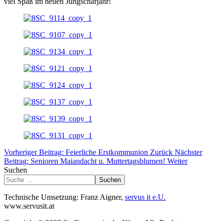
viel Spaß im neuen Jungscharjahr!
Vorheriger Beitrag: Feierliche Erstkommunion
Zurück
Nächster
Beitrag: Senioren Maiandacht u. Muttertagsblumen!
Weiter
Suchen
Suchen
Technische Umsetzung: Franz Aigner,
servus it e.U.
www.servusit.at