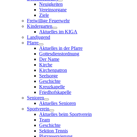
Neuigkeiten
Vereinsorgane
Ziele
Freiwillige Feuerwehr
Kindergarten
Aktuelles im KIGA
Landjugend
Pfarre
Aktuelles in der Pfarre
Gottesdienstordnung
Der Name
Kirche
Kirchenpatron
Seelsorge
Geschichte
Kreuzkapelle
Friedhofskapelle
Senioren
Aktuelles Senioren
Sportverein
Aktuelles beim Sportverein
Team
Geschichte
Sektion Tennis
Platzreservierung