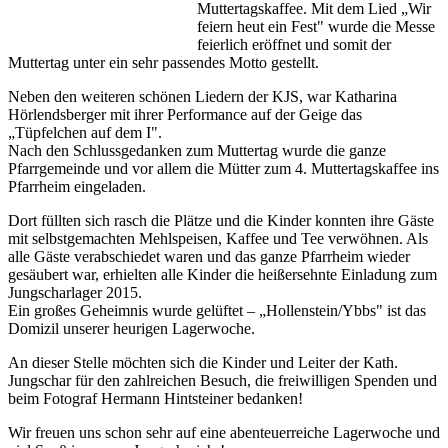
Muttertagskaffee. Mit dem Lied „Wir
feiern heut ein Fest" wurde die Messe
feierlich eröffnet und somit der
Muttertag unter ein sehr passendes Motto gestellt.
Neben den weiteren schönen Liedern der KJS, war Katharina
Hörlendsberger mit ihrer Performance auf der Geige das
„Tüpfelchen auf dem I".
Nach den Schlussgedanken zum Muttertag wurde die ganze
Pfarrgemeinde und vor allem die Mütter zum 4. Muttertagskaffee ins
Pfarrheim eingeladen.
Dort füllten sich rasch die Plätze und die Kinder konnten ihre Gäste
mit selbstgemachten Mehlspeisen, Kaffee und Tee verwöhnen. Als
alle Gäste verabschiedet waren und das ganze Pfarrheim wieder
gesäubert war, erhielten alle Kinder die heißersehnte Einladung zum
Jungscharlager 2015.
Ein großes Geheimnis wurde gelüftet – „Hollenstein/Ybbs" ist das
Domizil unserer heurigen Lagerwoche.
An dieser Stelle möchten sich die Kinder und Leiter der Kath.
Jungschar für den zahlreichen Besuch, die freiwilligen Spenden und
beim Fotograf Hermann Hintsteiner bedanken!
Wir freuen uns schon sehr auf eine abenteuerreiche Lagerwoche und