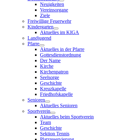
Neuigkeiten
Vereinsorgane
Ziele
Freiwillige Feuerwehr
Kindergarten
Aktuelles im KIGA
Landjugend
Pfarre
Aktuelles in der Pfarre
Gottesdienstordnung
Der Name
Kirche
Kirchenpatron
Seelsorge
Geschichte
Kreuzkapelle
Friedhofskapelle
Senioren
Aktuelles Senioren
Sportverein
Aktuelles beim Sportverein
Team
Geschichte
Sektion Tennis
Platzreservierung