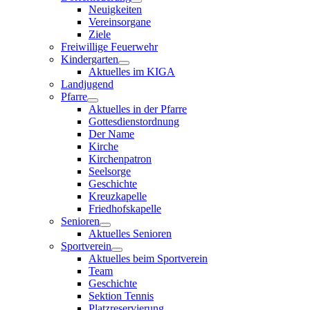
Neuigkeiten
Vereinsorgane
Ziele
Freiwillige Feuerwehr
Kindergarten
Aktuelles im KIGA
Landjugend
Pfarre
Aktuelles in der Pfarre
Gottesdienstordnung
Der Name
Kirche
Kirchenpatron
Seelsorge
Geschichte
Kreuzkapelle
Friedhofskapelle
Senioren
Aktuelles Senioren
Sportverein
Aktuelles beim Sportverein
Team
Geschichte
Sektion Tennis
Platzreservierung