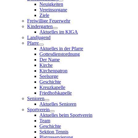
Neuigkeiten
Vereinsorgane
Ziele
Freiwillige Feuerwehr
Kindergarten
Aktuelles im KIGA
Landjugend
Pfarre
Aktuelles in der Pfarre
Gottesdienstordnung
Der Name
Kirche
Kirchenpatron
Seelsorge
Geschichte
Kreuzkapelle
Friedhofskapelle
Senioren
Aktuelles Senioren
Sportverein
Aktuelles beim Sportverein
Team
Geschichte
Sektion Tennis
Platzreservierung