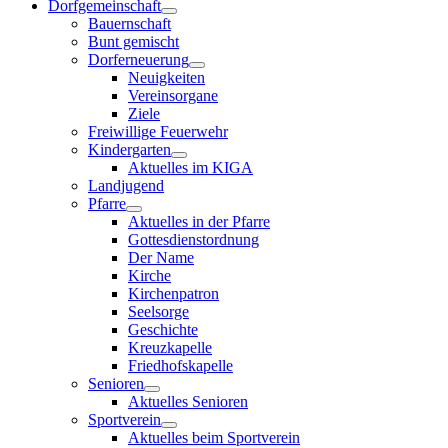
Dorfgemeinschaft
Bauernschaft
Bunt gemischt
Dorferneuerung
Neuigkeiten
Vereinsorgane
Ziele
Freiwillige Feuerwehr
Kindergarten
Aktuelles im KIGA
Landjugend
Pfarre
Aktuelles in der Pfarre
Gottesdienstordnung
Der Name
Kirche
Kirchenpatron
Seelsorge
Geschichte
Kreuzkapelle
Friedhofskapelle
Senioren
Aktuelles Senioren
Sportverein
Aktuelles beim Sportverein