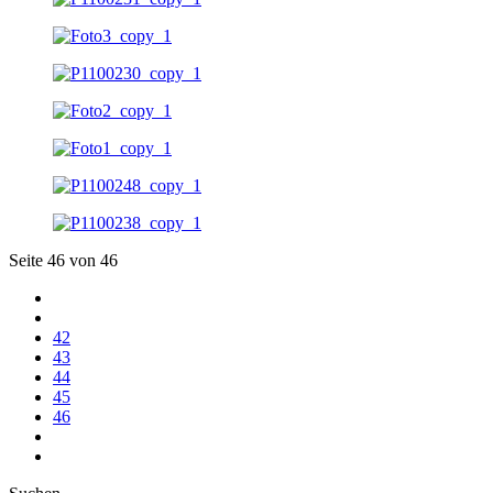
Seite 46 von 46
42
43
44
45
46