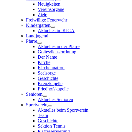
Neuigkeiten
Vereinsorgane
Ziele
Freiwillige Feuerwehr
Kindergarten
Aktuelles im KIGA
Landjugend
Pfarre
Aktuelles in der Pfarre
Gottesdienstordnung
Der Name
Kirche
Kirchenpatron
Seelsorge
Geschichte
Kreuzkapelle
Friedhofskapelle
Senioren
Aktuelles Senioren
Sportverein
Aktuelles beim Sportverein
Team
Geschichte
Sektion Tennis
Platzreservierung