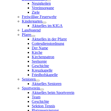
Neuigkeiten
Vereinsorgane
Ziele
Freiwillige Feuerwehr
Kindergarten
Aktuelles im KIGA
Landjugend
Pfarre
Aktuelles in der Pfarre
Gottesdienstordnung
Der Name
Kirche
Kirchenpatron
Seelsorge
Geschichte
Kreuzkapelle
Friedhofskapelle
Senioren
Aktuelles Senioren
Sportverein
Aktuelles beim Sportverein
Team
Geschichte
Sektion Tennis
Platzreservierung