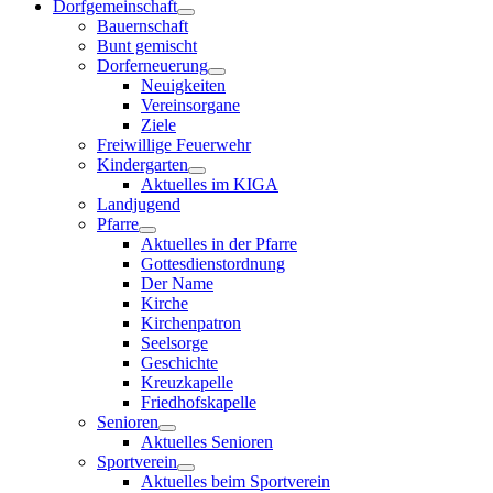
Dorfgemeinschaft
Bauernschaft
Bunt gemischt
Dorferneuerung
Neuigkeiten
Vereinsorgane
Ziele
Freiwillige Feuerwehr
Kindergarten
Aktuelles im KIGA
Landjugend
Pfarre
Aktuelles in der Pfarre
Gottesdienstordnung
Der Name
Kirche
Kirchenpatron
Seelsorge
Geschichte
Kreuzkapelle
Friedhofskapelle
Senioren
Aktuelles Senioren
Sportverein
Aktuelles beim Sportverein