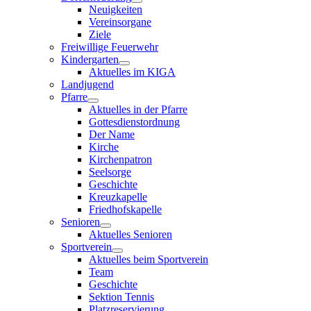
Neuigkeiten
Vereinsorgane
Ziele
Freiwillige Feuerwehr
Kindergarten
Aktuelles im KIGA
Landjugend
Pfarre
Aktuelles in der Pfarre
Gottesdienstordnung
Der Name
Kirche
Kirchenpatron
Seelsorge
Geschichte
Kreuzkapelle
Friedhofskapelle
Senioren
Aktuelles Senioren
Sportverein
Aktuelles beim Sportverein
Team
Geschichte
Sektion Tennis
Platzreservierung