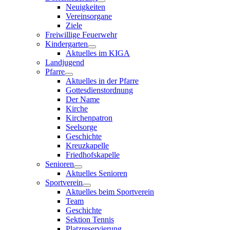
Neuigkeiten
Vereinsorgane
Ziele
Freiwillige Feuerwehr
Kindergarten
Aktuelles im KIGA
Landjugend
Pfarre
Aktuelles in der Pfarre
Gottesdienstordnung
Der Name
Kirche
Kirchenpatron
Seelsorge
Geschichte
Kreuzkapelle
Friedhofskapelle
Senioren
Aktuelles Senioren
Sportverein
Aktuelles beim Sportverein
Team
Geschichte
Sektion Tennis
Platzreservierung